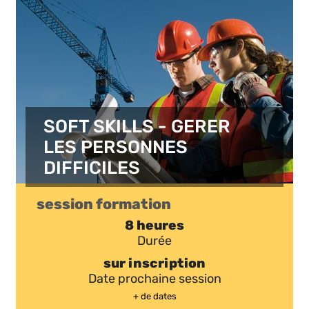
SOFT SKILLS - GERER
LES PERSONNES
DIFFICILES
session formation
8 heures
Durée
sur inscription
Date prochaine session
+ de dates