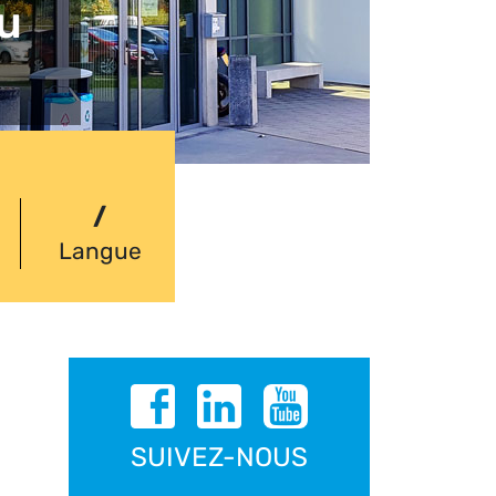
u
/
Langue
SUIVEZ-NOUS