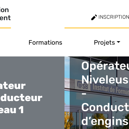
ion
ment
INSCRIPTIO
Formations
Projets
Niveau E
Opérate
Niveleu
ateur
-
nducteur
Conduct
eau 1
d’engins