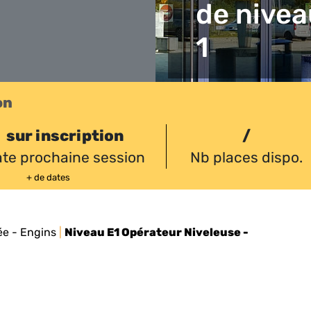
de nivea
1
on
sur inscription
/
te prochaine session
Nb places dispo.
+ de dates
ée - Engins
|
Niveau E1 Opérateur Niveleuse -