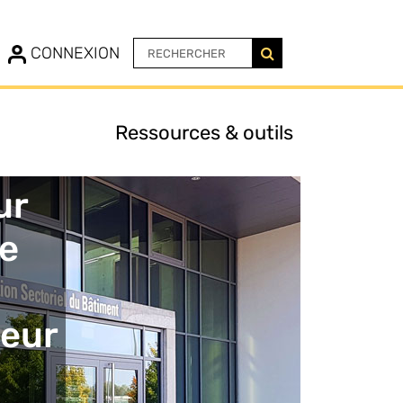
N
CONNEXION
Ressources & outils
1
ur
se
eur