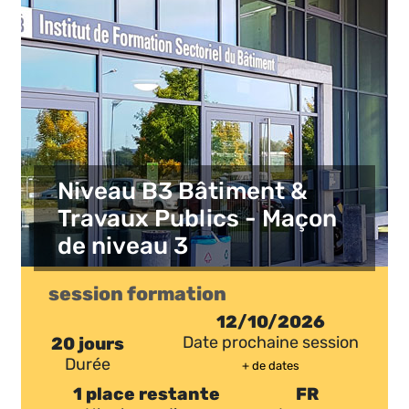
Niveau B3 Bâtiment &
Travaux Publics - Maçon
de niveau 3
session formation
12/10/2026
20 jours
Date prochaine session
Durée
+ de dates
1 place restante
FR