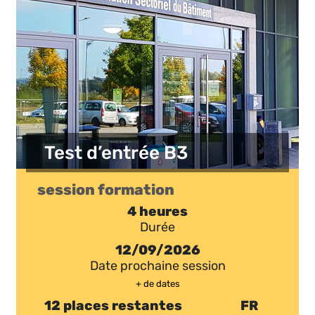
Test d’entrée B3
session formation
4 heures
Durée
12/09/2026
Date prochaine session
+ de dates
12 places restantes
FR