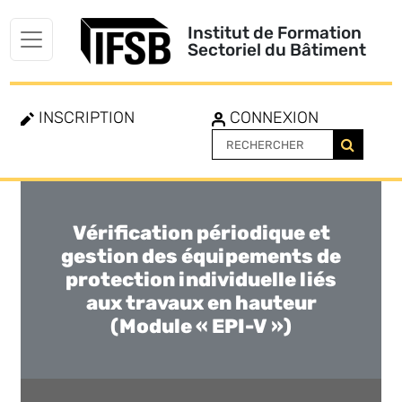
Institut de Formation
Sectoriel du Bâtiment
INSCRIPTION
CONNEXION
Vérification périodique et
Toggle
navigation
gestion des équipements de
protection individuelle liés
aux travaux en hauteur
(Module « EPI-V »)