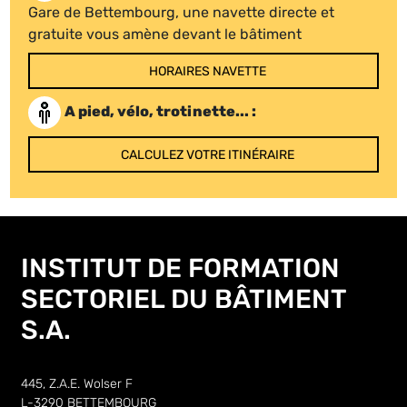
Gare de Bettembourg, une navette directe et
gratuite vous amène devant le bâtiment
HORAIRES NAVETTE
A pied, vélo, trotinette... :
CALCULEZ VOTRE ITINÉRAIRE
INSTITUT DE FORMATION
SECTORIEL DU BÂTIMENT
S.A.
445, Z.A.E. Wolser F
L-3290 BETTEMBOURG