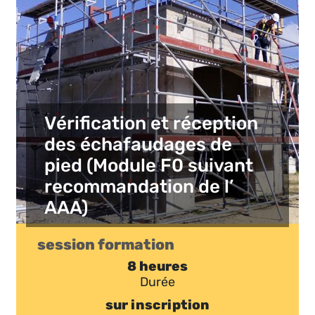
Vérification et réception
des échafaudages de
pied (Module F0 suivant
recommandation de l’
AAA)
session formation
8 heures
Durée
sur inscription