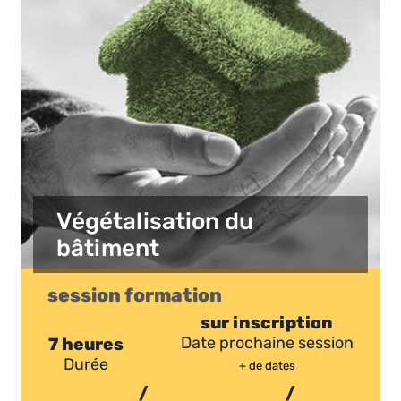
Végétalisation du
bâtiment
session formation
sur inscription
7 heures
Date prochaine session
Durée
+ de dates
/
/