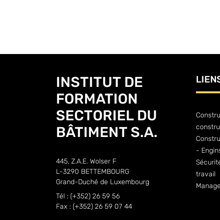
INSTITUT DE
LIEN
FORMATION
SECTORIEL DU
Constru
constru
BÂTIMENT S.A.
Constr
- Engin
445, Z.A.E. Wolser F
Sécurit
L-3290 BETTEMBOURG
travail
Grand-Duché de Luxembourg
Manage
Tél : (+352) 26 59 56
Fax : (+352) 26 59 07 44