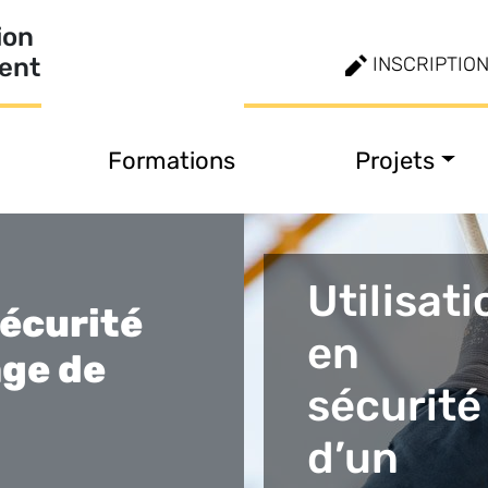
ion
ment
INSCRIPTIO
Formations
Projets
Utilisati
sécurité
en
ge de
sécurité
d’un