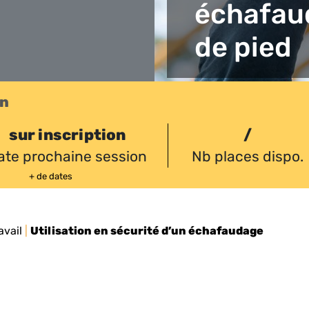
échafau
de pied
on
sur inscription
/
ate prochaine session
Nb places dispo.
+ de dates
avail
|
Utilisation en sécurité d’un échafaudage