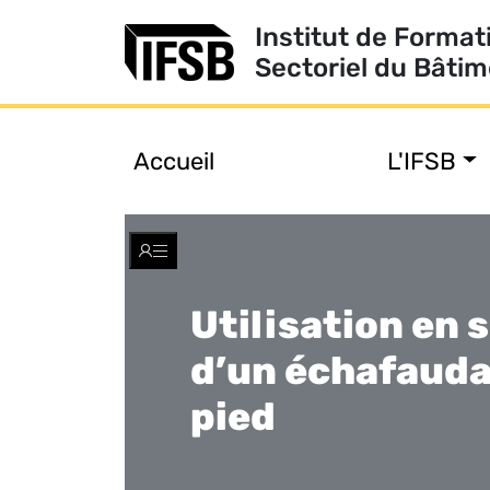
Institut de Format
Sectoriel du Bâti
Accueil
L'IFSB
Toggle
navigation
Utilisation en 
d’un échafauda
pied