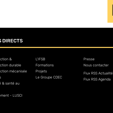
S DIRECTS
ction &
L’IFSB
Presse
ction durable
Formations
Nous contacter
uction mécanisée
Projets
Flux RSS Actualité
s
Le Groupe CDEC
Flux RSS Agenda
é & santé au
ment - LUSCI