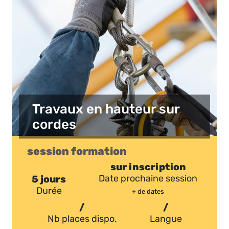
Travaux en hauteur sur
cordes
session formation
sur inscription
5 jours
Date prochaine session
Durée
+ de dates
/
/
Nb places dispo.
Langue