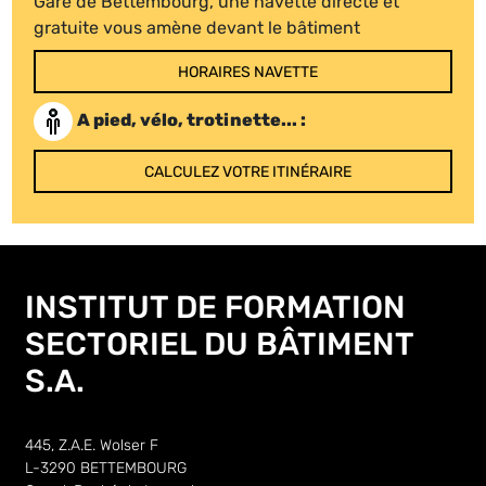
Gare de Bettembourg, une navette directe et
gratuite vous amène devant le bâtiment
HORAIRES NAVETTE
A pied, vélo, trotinette... :
CALCULEZ VOTRE ITINÉRAIRE
INSTITUT DE FORMATION
SECTORIEL DU BÂTIMENT
S.A.
445, Z.A.E. Wolser F
L-3290 BETTEMBOURG