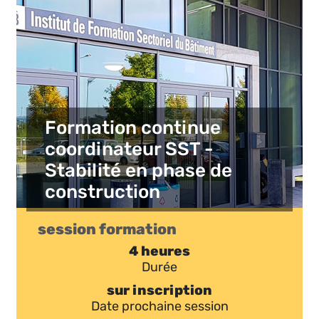
Formation continue
coordinateur SST -
Stabilité en phase de
construction
session formation
4 heures
Durée
sur inscription
Date prochaine session