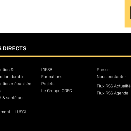
S DIRECTS
ction &
L’IFSB
Presse
ction durable
Formations
Nous contacter
uction mécanisée
Projets
Flux RSS Actualité
s
Le Groupe CDEC
Flux RSS Agenda
é & santé au
ment - LUSCI