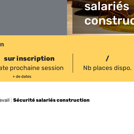
salariés
constru
on
sur inscription
/
ate prochaine session
Nb places dispo.
+ de dates
avail
|
Sécurité salariés construction