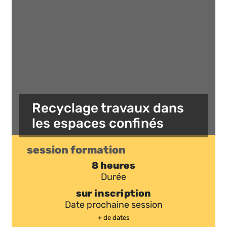
Recyclage travaux dans
les espaces confinés
session formation
8 heures
Durée
sur inscription
Date prochaine session
+ de dates