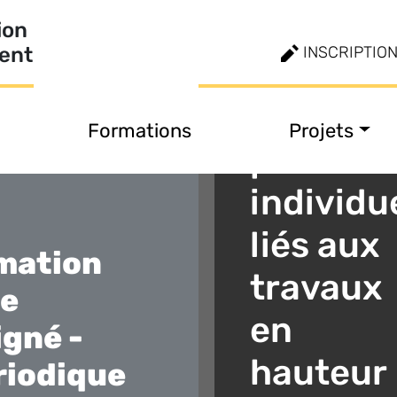
des
ion
ment
INSCRIPTIO
équipem
de
Formations
Projets
protecti
individu
liés aux
mation
travaux
e
en
igné -
hauteur
riodique