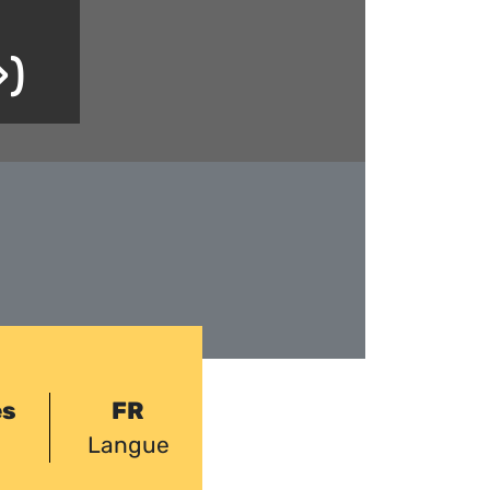
»)
es
FR
Langue