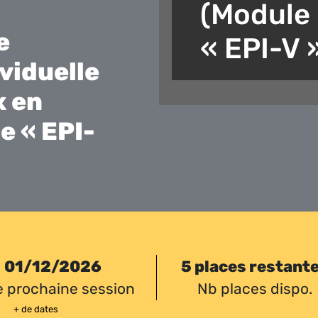
(Module
e
« EPI-V 
viduelle
x en
e « EPI-
01/12/2026
5 places restant
e prochaine session
Nb places dispo.
+ de dates