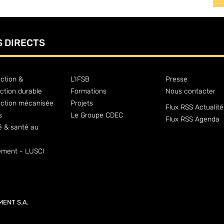
S DIRECTS
ction &
L’IFSB
Presse
ction durable
Formations
Nous contacter
uction mécanisée
Projets
Flux RSS Actualité
s
Le Groupe CDEC
Flux RSS Agenda
é & santé au
ment - LUSCI
MENT S.A.