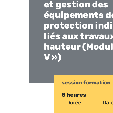
et gestion des
équipements d
protection indi
liés aux travau
hauteur (Modul
V »)
session formation
8 heures
Durée
Dat