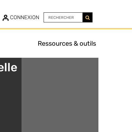
N
CONNEXION
ents
Ressources & outils
on
elle