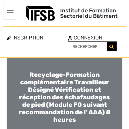
Institut de Formation
Sectoriel du Bâtiment
INSCRIPTION
CONNEXION
Recyclage-Formation
Toggle
navigation
complémentaire Travailleur
Désigné Vérification et
réception des échafaudages
de pied (Module F0 suivant
recommandation de l’ AAA) 8
heures