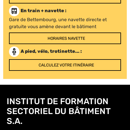
En train + navette :
Gare de Bettembourg, une navette directe et
gratuite vous amène devant le bâtiment
HORAIRES NAVETTE
A pied, vélo, trotinette... :
CALCULEZ VOTRE ITINÉRAIRE
INSTITUT DE FORMATION
SECTORIEL DU BÂTIMENT
S.A.