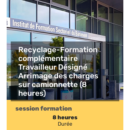
Recyclage-Formation
complémentaire
Travailleur Désigné
Arrimage des charges
sur camionnette (8
heures)
session formation
8 heures
Durée