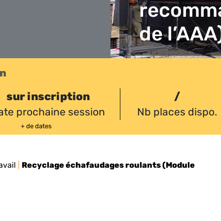
recomma
de l’AAA
on
sur inscription
/
ate prochaine session
Nb places dispo.
+ de dates
avail
|
Recyclage échafaudages roulants (Module