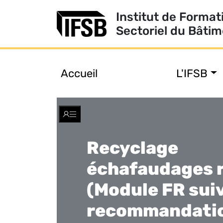
Institut de Format
Sectoriel du Bâti
Accueil
L'IFSB
Toggle
navigation
Recyclage
échafaudages 
(Module FR sui
recommandatio