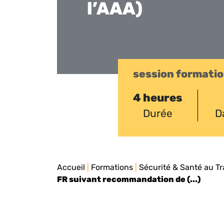
l’AAA)
session formati
4 heures
Durée
D
Accueil
|
Formations
|
Sécurité & Santé au Tr
FR suivant recommandation de (...)