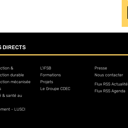
S DIRECTS
ction &
L’IFSB
Presse
ction durable
Formations
Nous contacter
uction mécanisée
Projets
Flux RSS Actualité
s
Le Groupe CDEC
Flux RSS Agenda
é & santé au
ment - LUSCI