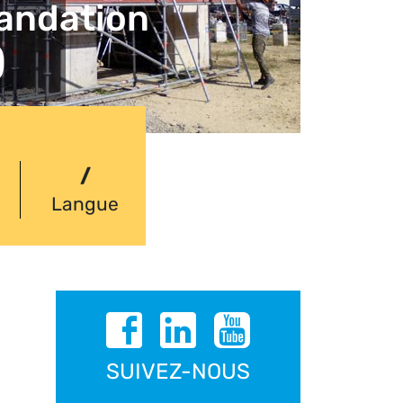
ndation
)
/
Langue
SUIVEZ-NOUS