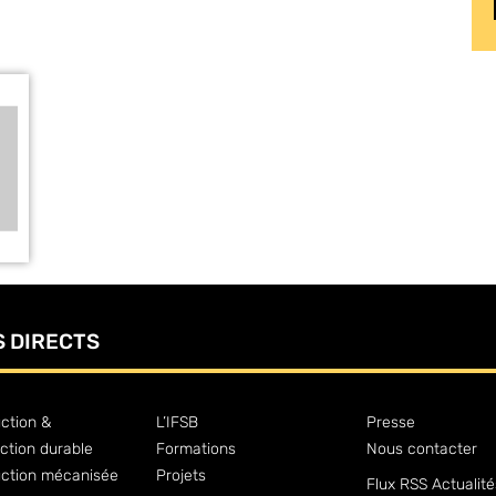
S DIRECTS
ction &
L’IFSB
Presse
ction durable
Formations
Nous contacter
uction mécanisée
Projets
Flux RSS Actualité