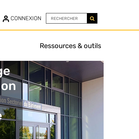
N
CONNEXION
Ressources & outils
ge
ion
e