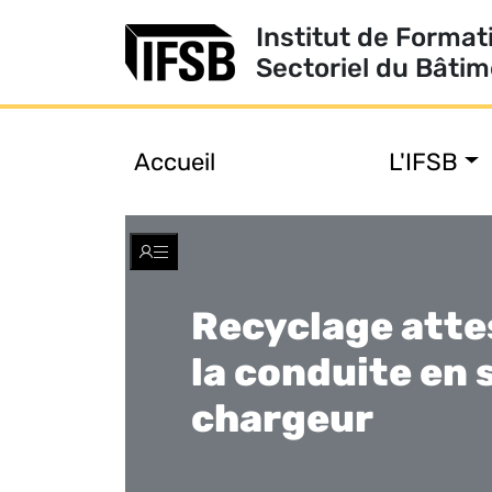
Institut de Format
Sectoriel du Bâti
Accueil
L'IFSB
Toggle
navigation
Recyclage atte
la conduite en 
chargeur