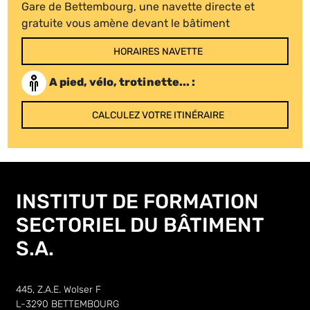
Gare de Bettembourg, une navette directe et
gratuite vous amène devant le bâtiment
HORAIRES NAVETTE
A pied, vélo, trotinette... :
CALCULEZ VOTRE ITINÉRAIRE
INSTITUT DE FORMATION
SECTORIEL DU BÂTIMENT
S.A.
445, Z.A.E. Wolser F
L-3290 BETTEMBOURG