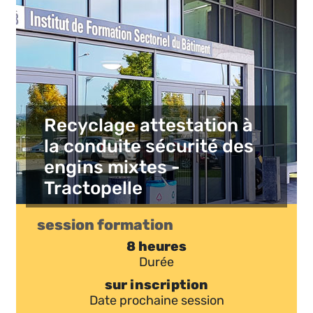
Recyclage attestation à
la conduite sécurité des
engins mixtes -
Tractopelle
session formation
8 heures
Durée
sur inscription
Date prochaine session