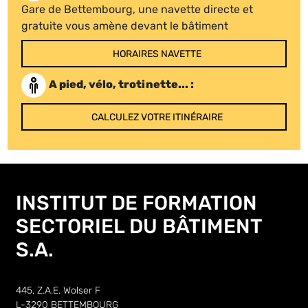
Gare de Bettembourg, une navette directe et
gratuite vous amène devant le bâtiment
HORAIRES NAVETTE
A pied, vélo, trotinette... :
CALCULEZ VOTRE ITINÉRAIRE
INSTITUT DE FORMATION
SECTORIEL DU BÂTIMENT
S.A.
445, Z.A.E. Wolser F
L-3290 BETTEMBOURG