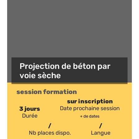
Projection de béton par
voie sèche
session formation
sur inscription
3 jours
Date prochaine session
Durée
+ de dates
/
/
Nb places dispo.
Langue