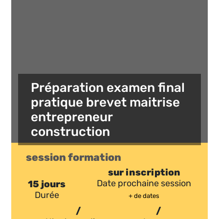
Préparation examen final
pratique brevet maitrise
entrepreneur
construction
session formation
sur inscription
15 jours
Date prochaine session
Durée
+ de dates
/
/