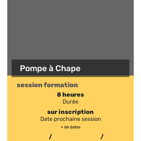
Pompe à Chape
session formation
8 heures
Durée
sur inscription
Date prochaine session
+ de dates
/
/