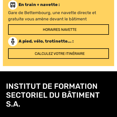
En train + navette :
Gare de Bettembourg, une navette directe et
gratuite vous amène devant le bâtiment
HORAIRES NAVETTE
A pied, vélo, trotinette... :
CALCULEZ VOTRE ITINÉRAIRE
INSTITUT DE FORMATION
SECTORIEL DU BÂTIMENT
S.A.