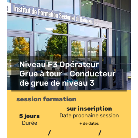
Niveau F3 Opérateur
Grue à tour - Conducteur
de grue de niveau 3
session formation
sur inscription
5 jours
Date prochaine session
Durée
+ de dates
/
/