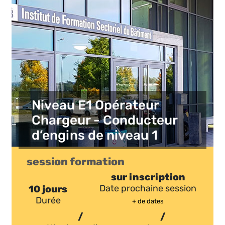
Niveau E1 Opérateur
Chargeur - Conducteur
d’engins de niveau 1
session formation
sur inscription
10 jours
Date prochaine session
Durée
+ de dates
/
/