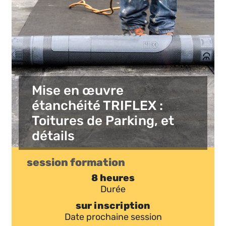
Mise en œuvre
étanchéité TRIFLEX :
Toitures de Parking, et
détails
session formation
8 heures
Durée
sur inscription
Date prochaine session