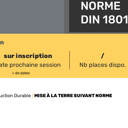
NORME
DIN 180
on
sur inscription
/
ate prochaine session
Nb places dispo.
+ de dates
uction Durable
|
MISE À LA TERRE SUIVANT NORME