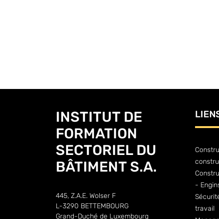
INSTITUT DE
LIEN
FORMATION
SECTORIEL DU
Constru
constru
BÂTIMENT S.A.
Constr
- Engin
445, Z.A.E. Wolser F
Sécurit
L-3290 BETTEMBOURG
travail
Grand-Duché de Luxembourg