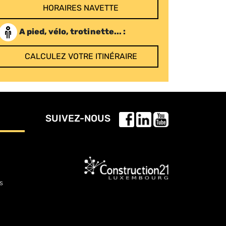
HORAIRES NAVETTE
A pied, vélo, trotinette... :
CALCULEZ VOTRE ITINÉRAIRE
SUIVEZ-NOUS
s