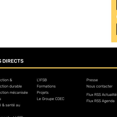
S DIRECTS
ction &
L’IFSB
Presse
ction durable
Formations
Nous contacter
uction mécanisée
Projets
Flux RSS Actualité
s
Le Groupe CDEC
Flux RSS Agenda
é & santé au