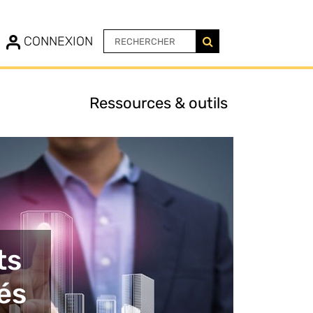
N
CONNEXION
Ressources & outils
ts
és