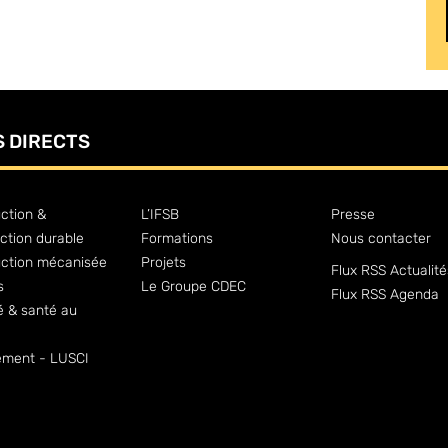
S DIRECTS
ction &
L’IFSB
Presse
ction durable
Formations
Nous contacter
uction mécanisée
Projets
Flux RSS Actualité
s
Le Groupe CDEC
Flux RSS Agenda
é & santé au
ment - LUSCI