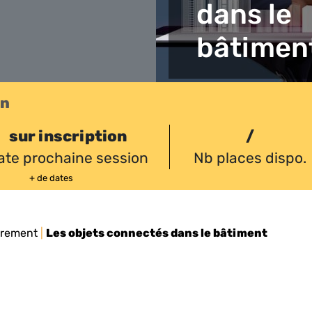
dans le
bâtimen
on
sur inscription
/
ate prochaine session
Nb places dispo.
+ de dates
drement
|
Les objets connectés dans le bâtiment