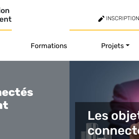
ion
ment
INSCRIPTIO
Formations
Projets
nectés
nt
Les obje
connect