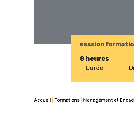
session formati
8 heures
Durée
D
Accueil
|
Formations
|
Management et Enca