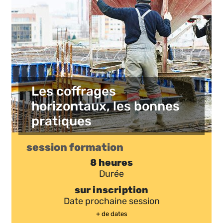
Les coffrages
horizontaux, les bonnes
pratiques
session formation
8 heures
Durée
sur inscription
Date prochaine session
+ de dates