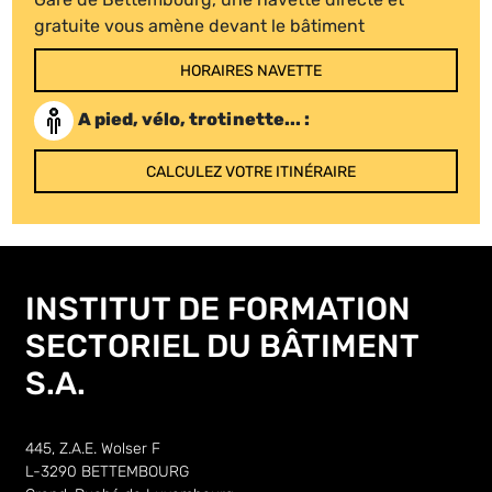
gratuite vous amène devant le bâtiment
HORAIRES NAVETTE
A pied, vélo, trotinette... :
CALCULEZ VOTRE ITINÉRAIRE
INSTITUT DE FORMATION
SECTORIEL DU BÂTIMENT
S.A.
445, Z.A.E. Wolser F
L-3290 BETTEMBOURG