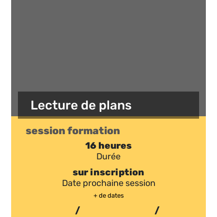
Lecture de plans
session formation
16 heures
Durée
sur inscription
Date prochaine session
+ de dates
/
/