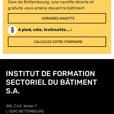
Gare de Bettembourg, une navette directe et
gratuite vous amène devant le bâtiment
HORAIRES NAVETTE
A pied, vélo, trotinette... :
CALCULEZ VOTRE ITINÉRAIRE
INSTITUT DE FORMATION
SECTORIEL DU BÂTIMENT
S.A.
445, Z.A.E. Wolser F
L-3290 BETTEMBOURG