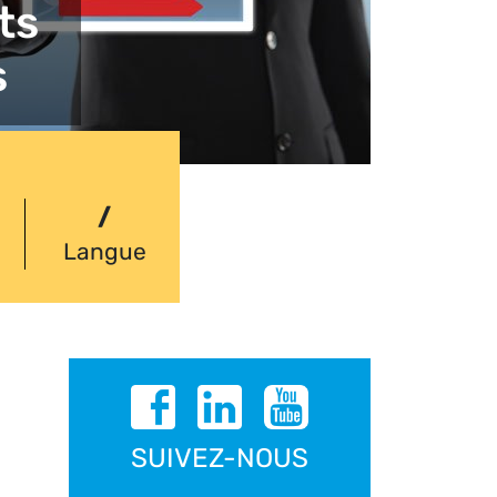
ts
s
/
Langue
SUIVEZ-NOUS