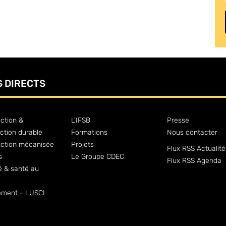
S DIRECTS
ction &
L’IFSB
Presse
ction durable
Formations
Nous contacter
uction mécanisée
Projets
Flux RSS Actualité
s
Le Groupe CDEC
Flux RSS Agenda
é & santé au
ment - LUSCI