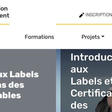
ion
ment
INSCRIPTIO
Formations
Projets
Introduc
aux
ux Labels
Labels e
ns des
Certific
ables
des