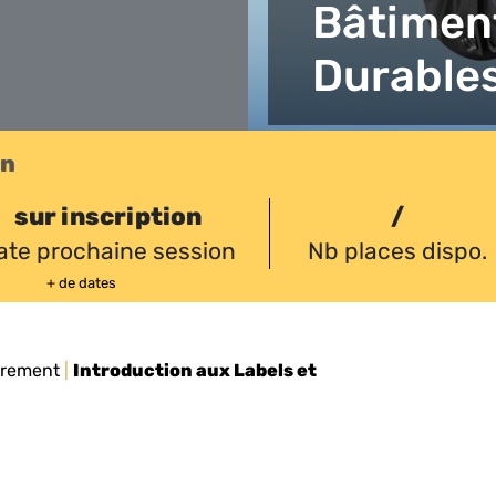
Bâtimen
Durable
on
sur inscription
/
ate prochaine session
Nb places dispo.
+ de dates
drement
|
Introduction aux Labels et