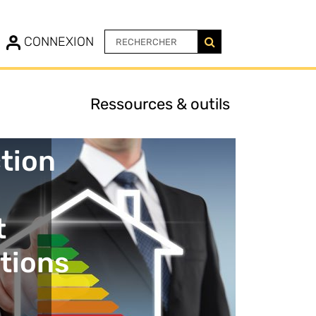
N
CONNEXION
Ressources & outils
tion
t
ations