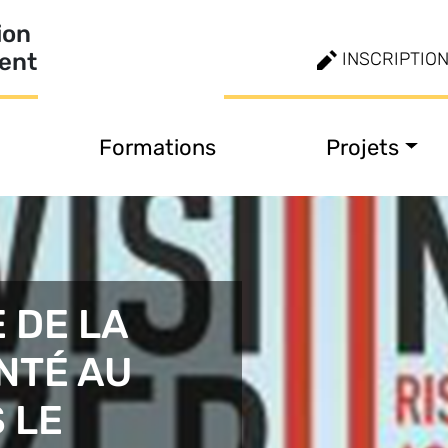
ion
ment
INSCRIPTIO
Formations
Projets
 DE LA
NTÉ AU
 LE