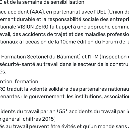
t de la semaine de sensibilisation
rance accident (AAA), en partenariat avec l’UEL (Union
pement durable et la responsabilité sociale des entrepris
ionale VISION ZERO fait appel à une approche commune 
avail, des accidents de trajet et des maladies professi
ionaux à l’occasion de la 10ème édition du Forum de la 
de Formation Sectoriel du Bâtiment) et l’ITM (Inspection
sécurité-santé au travail dans le secteur de la construc
és.
ention, formation
O traduit la volonté solidaire des partenaires nationa
 prenantes : le gouvernement, les institutions, associat
nts du travail par an ! 55* accidents du travail par jo
e général, chiffres 2015)
iés au travail peuvent être évités et qu’un monde sans 