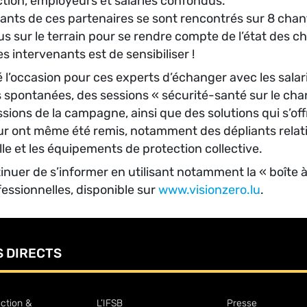
ction, employeurs et salariés confondus.
nts de ces partenaires se sont rencontrés sur 8 chanti
us sur le terrain pour se rendre compte de l’état des ch
s intervenants est de sensibiliser !
é l’occasion pour ces experts d’échanger avec les salarié
ns spontanées, des sessions « sécurité-santé sur le cha
issions de la campagne, ainsi que des solutions qui s’of
r ont même été remis, notamment des dépliants relatifs 
le et les équipements de protection collective.
nuer de s’informer en utilisant notamment la « boîte à
fessionnelles, disponible sur
www.visionzero.lu
.
S DIRECTS
ction &
L’IFSB
Presse