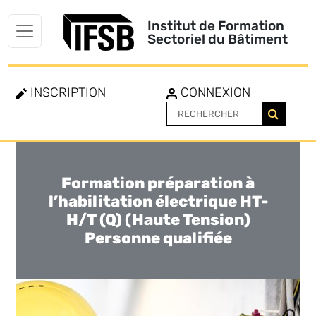
Institut de Formation
Sectoriel du Bâtiment
INSCRIPTION
CONNEXION
Formation préparation à
Toggle
navigation
l’habilitation électrique HT-
H/T (Q) (Haute Tension)
Personne qualifiée