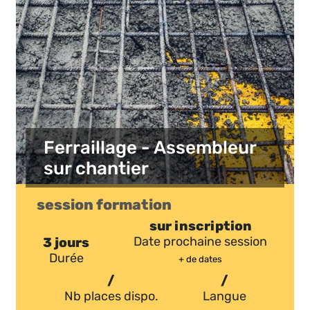
Ferraillage - Assembleur
sur chantier
session formation
sur inscription
3 jours
Date prochaine session
Durée
+ de dates
/
/
Nb places dispo.
Langue