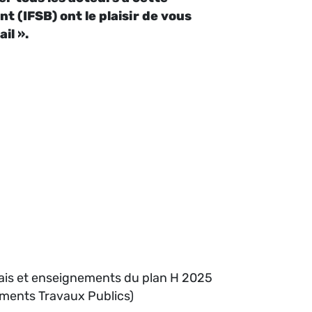
t (IFSB) ont le plaisir de vous
il ».
çais et enseignements du plan H 2025
ments Travaux Publics)