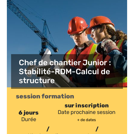
Chef de chantier Junior :
Stabilité-RDM-Calcul de
structure
session formation
sur inscription
6 jours
Date prochaine session
Durée
+ de dates
/
/