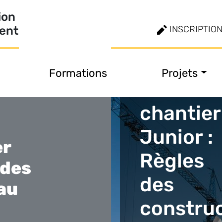
ion
ment
INSCRIPTIO
Formations
Projets
Chef de
chantier
Junior :
er
Règles
 des
des
au
constru