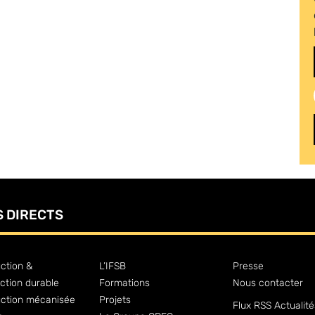
S DIRECTS
ction &
L’IFSB
Presse
ction durable
Formations
Nous contacter
uction mécanisée
Projets
Flux RSS Actualité