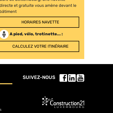
directe et gratuite vous amène devant le
bâtiment
HORAIRES NAVETTE
A pied, vélo, trotinette... :
CALCULEZ VOTRE ITINÉRAIRE
SUIVEZ-NOUS
s