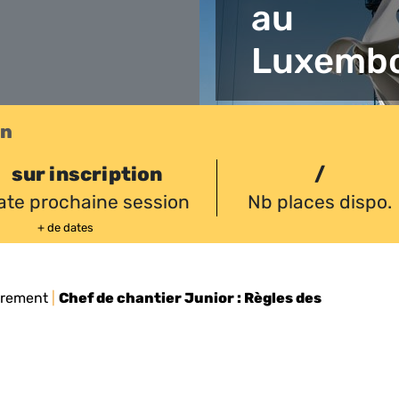
au
Luxemb
on
sur inscription
/
ate prochaine session
Nb places dispo.
+ de dates
drement
|
Chef de chantier Junior : Règles des