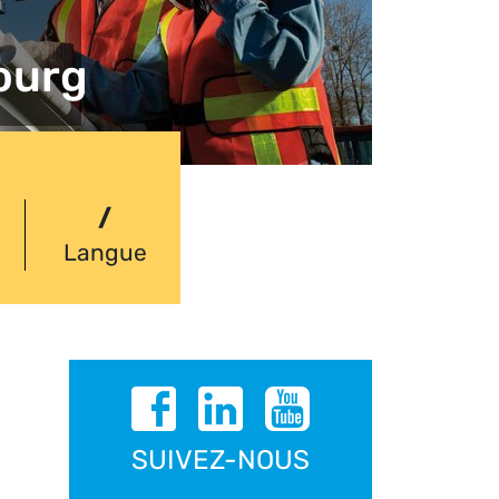
ourg
/
Langue
SUIVEZ-NOUS