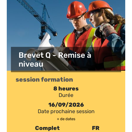
Brevet Q - Remise à
niveau
session formation
8 heures
Durée
16/09/2026
Date prochaine session
+ de dates
Complet
FR