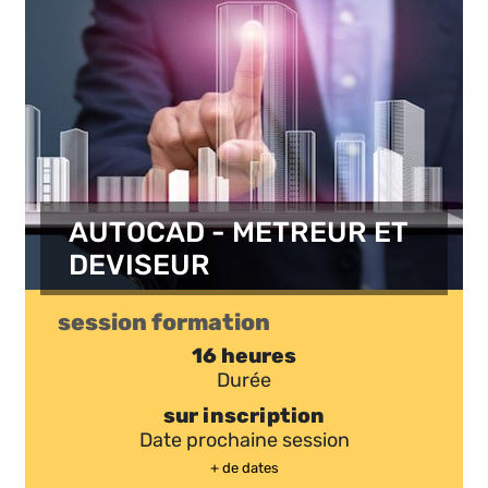
AUTOCAD - METREUR ET
DEVISEUR
session formation
16 heures
Durée
sur inscription
Date prochaine session
+ de dates