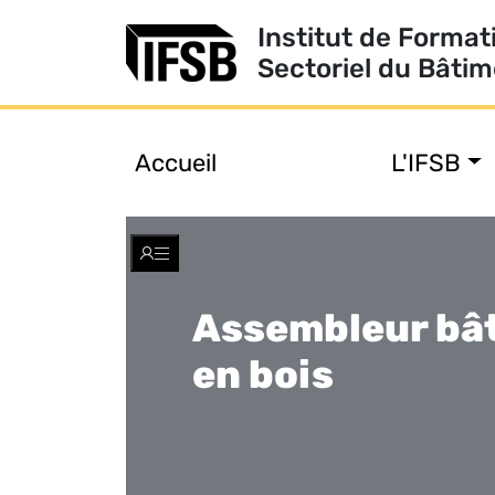
Institut de Format
Sectoriel du Bâti
Accueil
L'IFSB
Toggle
navigation
Assembleur bâ
en bois