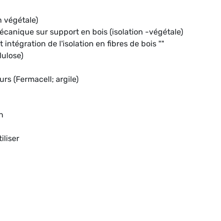
n végétale)
 mécanique sur support en bois (isolation -végétale)
intégration de l'isolation en fibres de bois ""
lulose)
rs (Fermacell; argile)
on
n
iliser