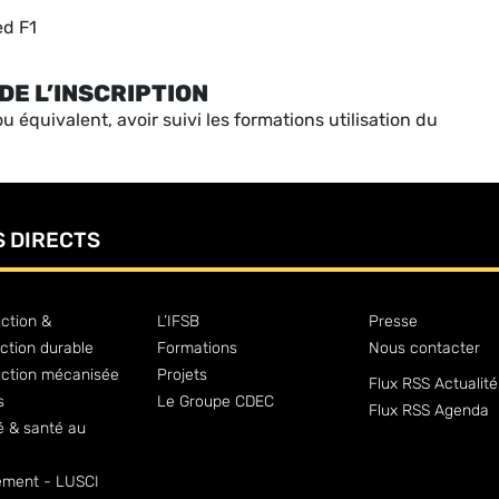
d F1
DE L’INSCRIPTION
u équivalent, avoir suivi les formations utilisation du
S DIRECTS
ction &
L’IFSB
Presse
ction durable
Formations
Nous contacter
uction mécanisée
Projets
Flux RSS Actualité
s
Le Groupe CDEC
Flux RSS Agenda
é & santé au
ment - LUSCI