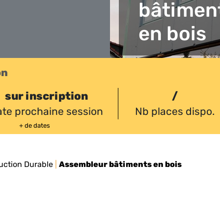
bâtimen
en bois
on
sur inscription
/
te prochaine session
Nb places dispo.
+ de dates
uction Durable
|
Assembleur bâtiments en bois