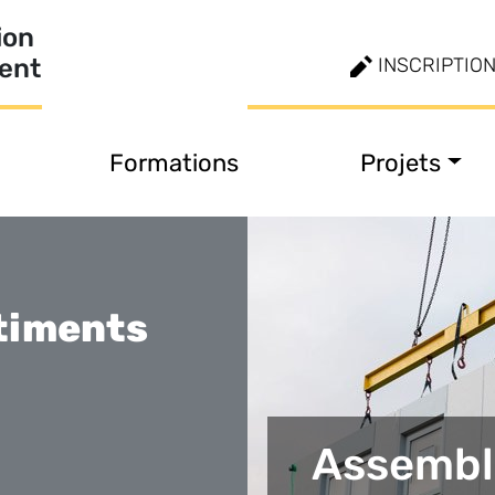
ion
ment
INSCRIPTIO
Formations
Projets
timents
Assembl