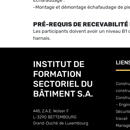
Échafaudage :
-Montage et démontage échafaudage de pie
PRÉ-REQUIS DE RECEVABILITÉ 
Les participants doivent avoir un niveau B1 o
harnais.
INSTITUT DE
LIEN
FORMATION
SECTORIEL DU
Constru
constru
BÂTIMENT S.A.
Constr
- Engin
445, Z.A.E. Wolser F
Sécurit
L-3290 BETTEMBOURG
travail
Grand-Duché de Luxembourg
Manage