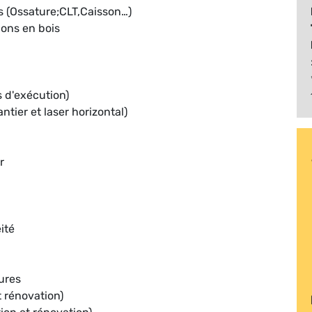
s (Ossature;CLT,Caisson…)
ons en bois
s d'exécution)
ntier et laser horizontal)
r
ité
ures
 rénovation)