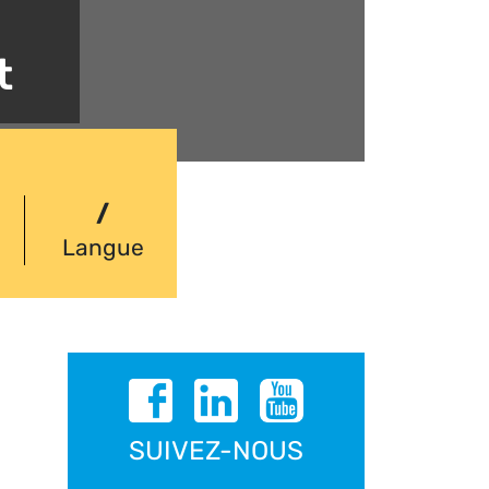
t
/
Langue
SUIVEZ-NOUS