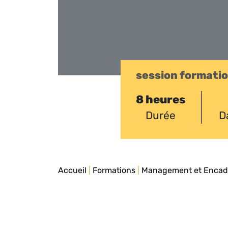
session formati
8 heures
Durée
D
Accueil
|
Formations
|
Management et Enca