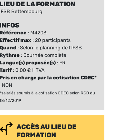
LIEU DE LA FORMATION
IFSB Bettembourg
INFOS
Référence
: M4203
Effectif max
: 20 participants
Quand
: Selon le planning de l'IFSB
Rythme
: Journée complète
Langue(s) proposée(s)
: FR
Tarif
: 0,00 € HTVA
Pris en charge par la cotisation CDEC*
: NON
*salariés soumis à la cotisation CDEC selon RGD du
18/12/2019
ACCÈS AU LIEU DE
FORMATION