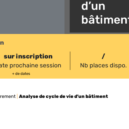
d’un
bâtimen
on
sur inscription
/
ate prochaine session
Nb places dispo.
+ de dates
drement
|
Analyse de cycle de vie d’un bâtiment