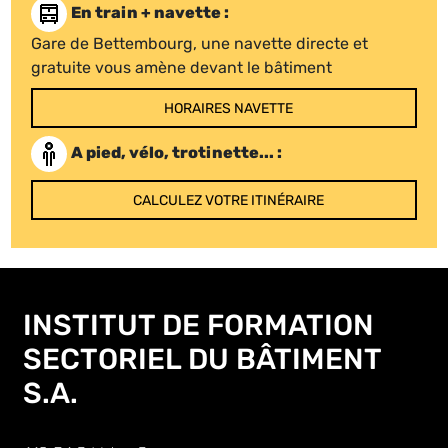
En train + navette :
Gare de Bettembourg, une navette directe et
gratuite vous amène devant le bâtiment
HORAIRES NAVETTE
A pied, vélo, trotinette... :
CALCULEZ VOTRE ITINÉRAIRE
INSTITUT DE FORMATION
SECTORIEL DU BÂTIMENT
S.A.