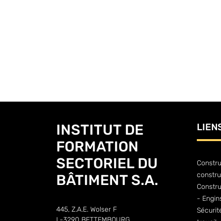
INSTITUT DE
LIEN
FORMATION
SECTORIEL DU
Constru
constru
BÂTIMENT S.A.
Constr
- Engin
445, Z.A.E. Wolser F
Sécurit
L-3290 BETTEMBOURG