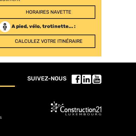
HORAIRES NAVETTE
A pied, vélo, trotinette... :
CALCULEZ VOTRE ITINÉRAIRE
SUIVEZ-NOUS
s