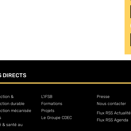
S DIRECTS
ction &
L’IFSB
Presse
ction durable
Formations
Nous contacter
uction mécanisée
Projets
Flux RSS Actualité
s
Le Groupe CDEC
Flux RSS Agenda
é & santé au