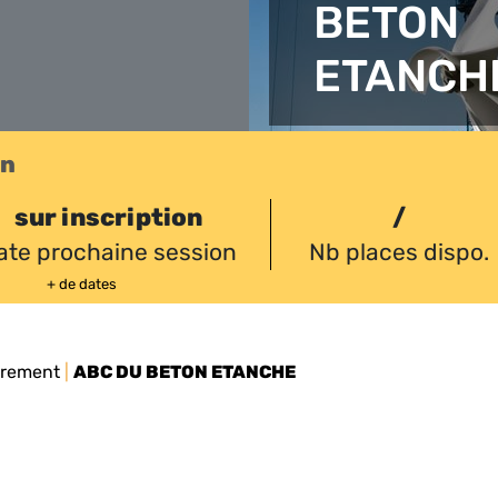
BETON
ETANCH
on
sur inscription
/
ate prochaine session
Nb places dispo.
+ de dates
drement
|
ABC DU BETON ETANCHE