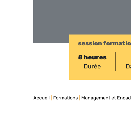
session formati
8 heures
Durée
D
Accueil
|
Formations
|
Management et Enca