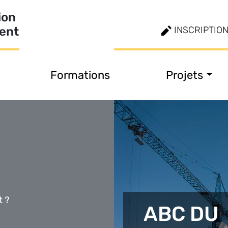
ion
ment
INSCRIPTIO
Formations
Projets
t ?
ABC DU