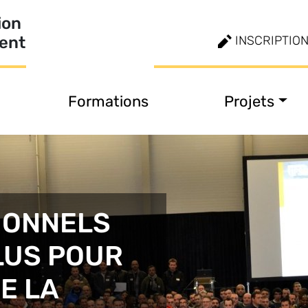
ion
ment
INSCRIPTIO
Formations
Projets
IONNELS
LUS POUR
E LA