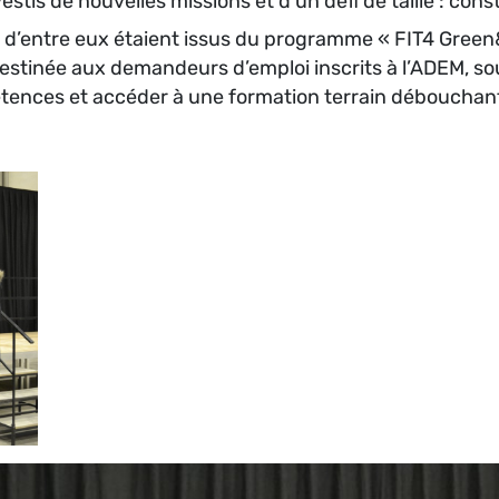
tis de nouvelles missions et d’un défi de taille : cons
 d’entre eux étaient issus du programme « FIT4 Green
 destinée aux demandeurs d’emploi inscrits à l’ADEM, so
étences et accéder à une formation terrain débouchant 