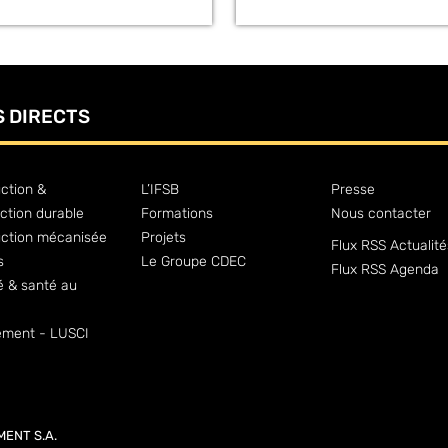
S DIRECTS
ction &
L’IFSB
Presse
ction durable
Formations
Nous contacter
uction mécanisée
Projets
Flux RSS Actualité
s
Le Groupe CDEC
Flux RSS Agenda
é & santé au
ment - LUSCI
MENT S.A.